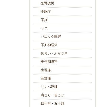
副腎疲労
不眠症
不妊
うつ
パニック障害
不安神経症
めまい・ふらつき
更年期障害
生理痛
背部痛
リンパ浮腫
肩こり・首こり
四十肩・五十肩