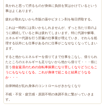
良かれと思って摂るものが身体に負担を実はかけているという
事はよくあります。
疲れが取れないから市販の薬やビタミン剤を毎日摂取する。
これは一時的には良いかもしれませんが、ずっと当たり前のよ
うに継続していると体は疲れてしまいます。特に代謝や解毒、
エネルギー代謝を行う肝臓の仕事量が増えていき、それらを処
理する以外にも仕事があるのに仕事がこなせなくなってしまい
ます。
すると他からエネルギーを借りてまで仕事をこなし、借りられ
たところのエネルギーも足りないから他から借りて・・・俗に
言う
借金返済のための自転車操業になり苦しくなりどうにもこ
うにもならなくなる。これが身体で起こると結果どうなる
か・・・
自律神経が乱れ身体のコントロールがきかなくなり
不眠・不安・疲労感・原因不明の体調不良に繋がっていきま
す。