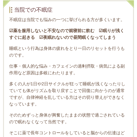
当院での不眠症
不眠症は当院でも悩みの一つに挙げられる方が多くいます。
☑薬を服用しないと不安なので就寝前に飲む ☑眠りが浅く
すぐに起きる ☑夜眠れないので昼間眠くなってしまう
睡眠という行為は身体の疲れをとり一日のリセットを行うも
のです。
仕事・個人的な悩み・カフェインの過剰摂取・病気による副
作用など原因は多岐にわたります。
多くの人が1日や2日サイクルが狂って睡眠が浅くなったりし
ていても体がリズムを取り戻すことで回復に向かうのが通常
ですが、自律神経を乱している方はその切り替えができなく
なっています。
そのためずっと身体が興奮したままの状態で過ごされている
ので眠れなくなって当然です。
そこに薬で長年コントロールをしていると脳からの伝達はど