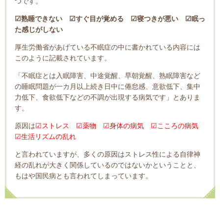
つです。
☑熟睡できない ☑すぐ目が覚める ☑寝つきが悪い ☑眠っ
た感じがしない
厚生労働省があげている不眠症の中に書かれている内容には
このように記載されています。
「不眠症とは入眠障害、中途覚醒、早朝覚醒、熟眠障害など
の睡眠問題が一カ月以上続き日中に倦怠感、意欲低下、集中
力低下、食欲低下などの不調が出現する病気です」
とありま
す。
原因は
☑ストレス ☑薬物 ☑身体の病気 ☑こころの病気
☑生活リズムの乱れ
と言われていますが、多くの原因はストレス性による自律神
経の乱れが大きく関係しているのではないかということと、
もはや国民病とも言われてしまっています。