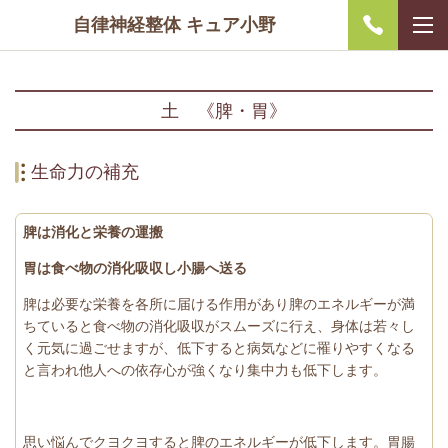
自律神経整体 キュア小野
土 《脾・胃》
生命力の補充
脾は消化と栄養の運搬
胃は食べ物の消化吸収し小腸へ送る
脾は必要な栄養を各所に届ける作用があり脾のエネルギーが満
ちていると食べ物の消化吸収がスムーズに行え、身体は若々し
く元気に過ごせますが、低下すると病気などに罹りやすくなる
と言われ他人への依存心が強くなり集中力も低下します。
思い悩んでクヨクヨすると脾のエネルギーが低下します。胃腸