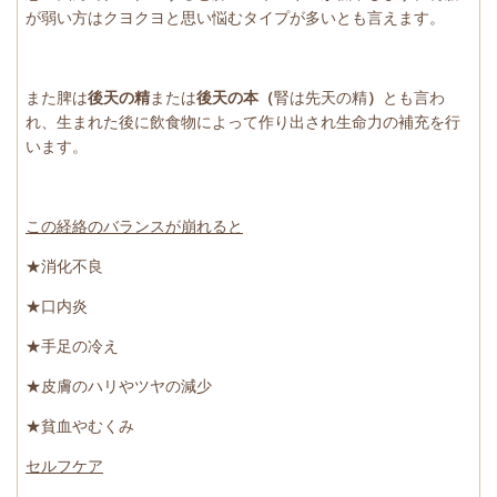
が弱い方はクヨクヨと思い悩むタイプが多いとも言えます。
また脾は
後天の精
または
後天の本（
腎は先天の精
）
とも言わ
れ、生まれた後に飲食物によって作り出され生命力の補充を行
います。
この経絡のバランスが崩れると
★消化不良
★口内炎
★手足の冷え
★皮膚のハリやツヤの減少
★貧血やむくみ
セルフケア